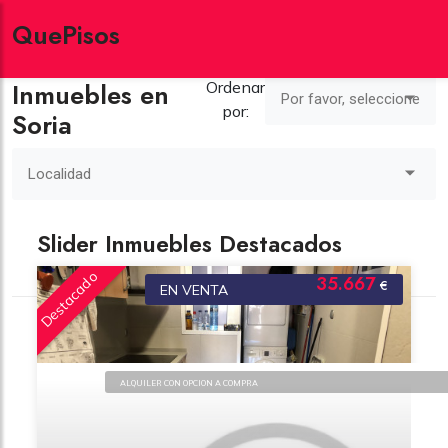
QuePisos
Listado de
Inmuebles en
Ordenar
Por favor, seleccione
por:
Soria
Localidad
Slider Inmuebles Destacados
Destacado
35.667
€
EN VENTA
Recomendamos
ALQUILER CON OPCION A COMPRA