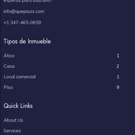
esperas para buscarlo?
info@quepisos.com
+1 347-465-0659
Tipos de Inmueble
Ático
1
Casa
2
Local comercial
1
Piso
9
Quick Links
About Us
Services