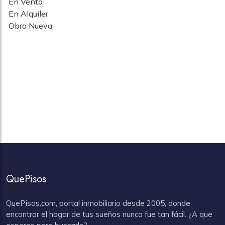
En Venta
En Alquiler
Obra Nueva
No hay elementos que mostrar.
QuePisos
QuePisos.com, portal inmobiliario desde 2005, donde
encontrar el hogar de tus sueños nunca fue tan fácil. ¿A que