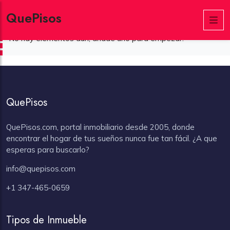
Mis Inmuebles Favoritos
QuePisos
No hay elementos aún, añade uno para empezar.
QuePisos
QuePisos.com, portal inmobiliario desde 2005, donde
encontrar el hogar de tus sueños nunca fue tan fácil. ¿A que
esperas para buscarlo?
info@quepisos.com
+1 347-465-0659
Tipos de Inmueble